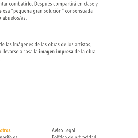
ntar combatirlo. Después compartirá en clase y
s
esa “pequeña gran solución” consensuada
o abuelos/as.
de las imágenes de las obras de los artistas,
llevarse a casa la
imagen impresa
de la obra
.
otros
Aviso Legal
nerife.es
Política de privacidad