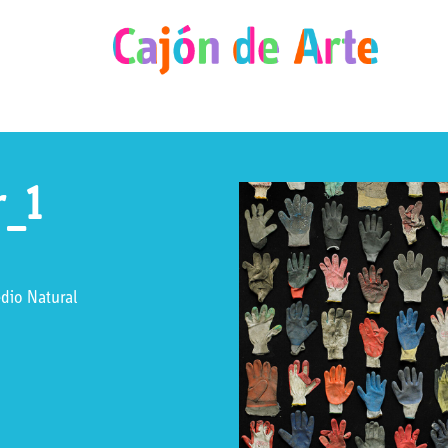
r_1
edio Natural