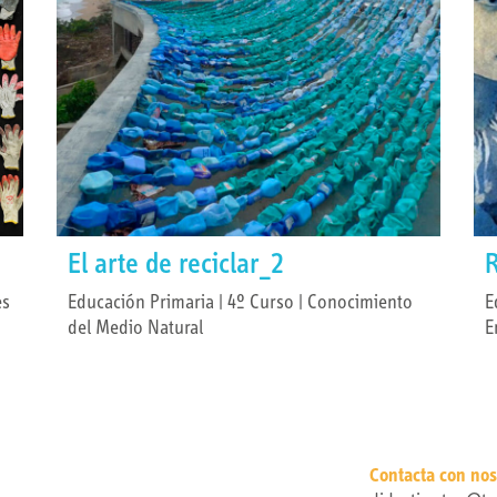
El arte de reciclar_2
R
es
Educación Primaria | 4º Curso | Conocimiento
E
del Medio Natural
E
Contacta con nos