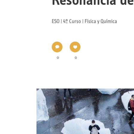
Resonancia de
ESO | 4º Curso | Física y Química
0
0