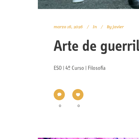
marzo 16, 2026
In
By
javier
Arte de guerri
ESO | 4º Curso | Filosofía
0
0