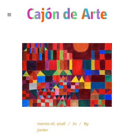
marzo 16, 2026
In
By
javier